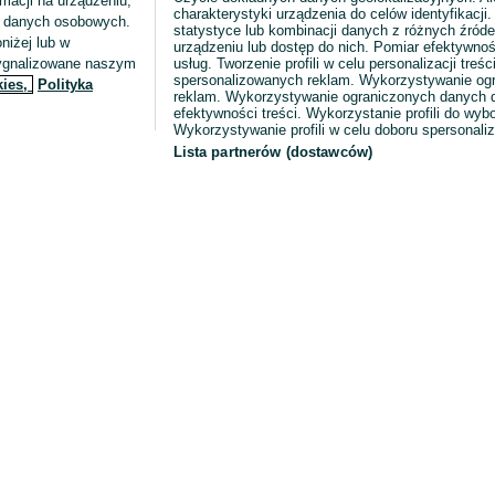
macji na urządzeniu,
charakterystyki urządzenia do celów identyfikacji
ia danych osobowych.
statystyce lub kombinacji danych z różnych źróde
niżej lub w
urządzeniu lub dostęp do nich. Pomiar efektywnoś
sygnalizowane naszym
usług. Tworzenie profili w celu personalizacji treści
spersonalizowanych reklam. Wykorzystywanie og
kies,
Polityka
reklam. Wykorzystywanie ograniczonych danych d
efektywności treści. Wykorzystanie profili do wy
Wykorzystywanie profili w celu doboru spersonali
Lista partnerów (dostawców)