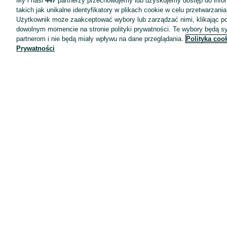
My i nasi
447
partnerzy przechowujemy lub uzyskujemy dostęp do infor
takich jak unikalne identyfikatory w plikach cookie w celu przetwarzan
Użytkownik może zaakceptować wybory lub zarządzać nimi, klikając po
dowolnym momencie na stronie polityki prywatności. Te wybory będą 
partnerom i nie będą miały wpływu na dane przeglądania.
Polityka coo
Prywatności
Aplikacje mobilne OLX.pl
Pomoc
Wyróżnione ogłoszenia
Oferta dla firm
Blog
Regulamin
Polityka prywatności
Reklama
Informacja o realizowanej strategii podatkowej